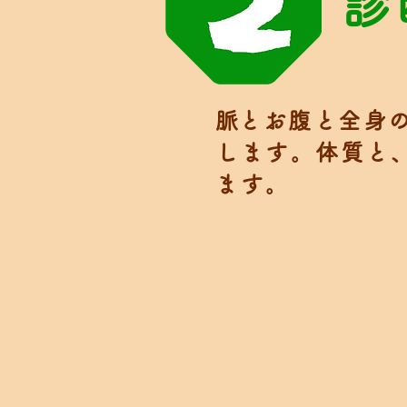
診
​​脈とお腹と全
します。体質と
ます。