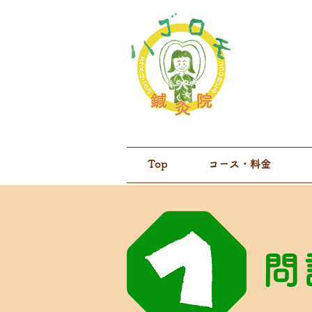
Top
コース・料金
問