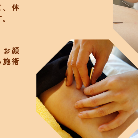
て、体
す。
、お顔
る施術
。